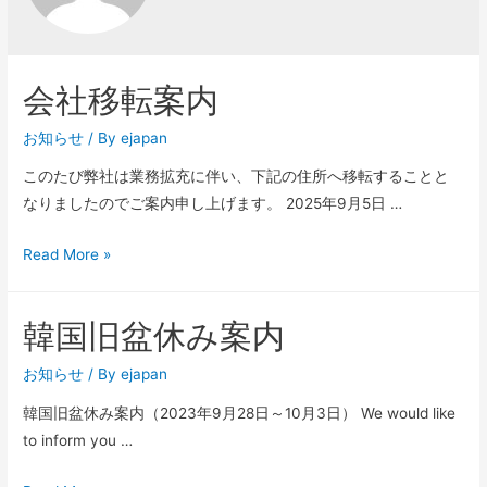
会社移転案内
お知らせ
/ By
ejapan
このたび弊社は業務拡充に伴い、下記の住所へ移転することと
なりましたのでご案内申し上げます。 2025年9月5日 …
会
Read More »
社
移
韓国旧盆休み案内
転
案
お知らせ
/ By
ejapan
内
韓国旧盆休み案内（2023年9月28日～10月3日） We would like
to inform you …