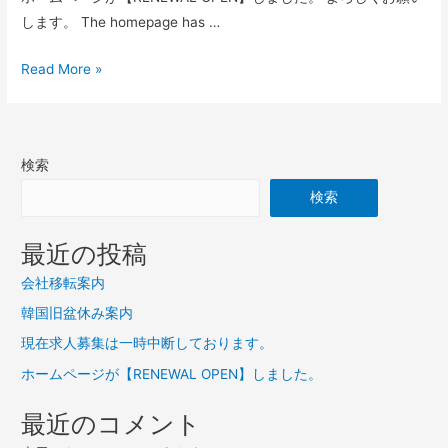
時
します。 The homepage has …
中
断
ホ
Read More »
し
ー
て
ム
お
ペ
り
検索
ー
ま
ジ
検索
す。
が
【RENEWAL
最近の投稿
OPEN】
会社移転案内
し
韓国旧盆休み案内
ま
し
現在求人募集は一時中断しております。
た。
ホームページが【RENEWAL OPEN】しました。
最近のコメント