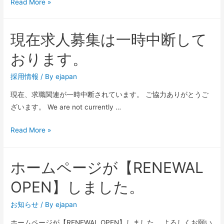
韓
Read More »
国
旧
現在求人募集は一時中断して
盆
休
おります。
み
案
採用情報
/ By
ejapan
内
現在、求職関連が一時中断されています。 ご協力ありがとうご
ざいます。 We are not currently …
現
Read More »
在
求
ホームページが【RENEWAL
人
募
OPEN】しました。
集
は
お知らせ
/ By
ejapan
一
ホームページが【RENEWAL OPEN】しました。 よろしくお願い