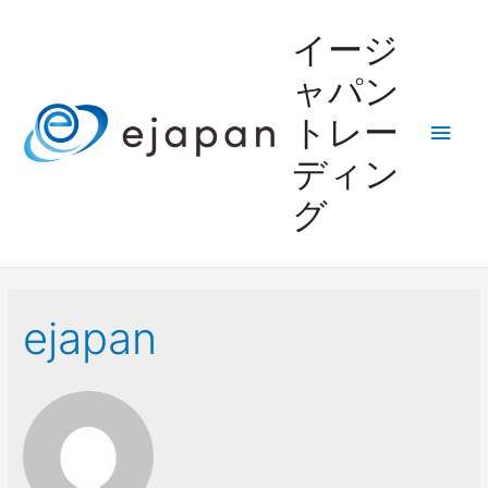
イージ
ャパン
トレー
メ
ディン
イ
グ
ン
メ
ニ
ejapan
ュ
ー